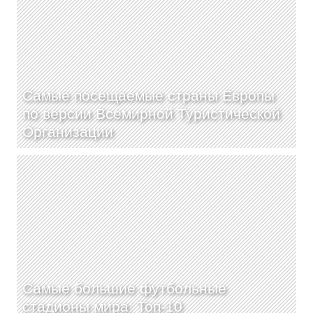
Самые посещаемые страны Европы
по версии Всемирной Туристической
Организации
Самые большие футбольные
стадионы мира: Топ-10