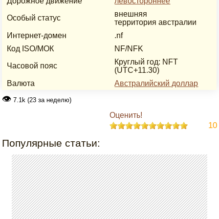
Дорожное движение
левостороннее
внешняя
Особый статус
территория австралии
Интернет-домен
.nf
Код ISO/МОК
NF/NFK
Круглый год: NFT
Часовой пояс
(UTC+11.30)
Валюта
Австралийский доллар
👁
7.1k (23 за неделю)
Оценить!
10
Популярные статьи: