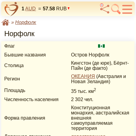
1
1
AUD
=
57.58
RUB
»
Норфолк
Норфолк
Флаг
Бывшие названия
Остров Норфолк
Кингстон (де юре), Бёрнт-
Столица
Пайн (де факто)
ОКЕАНИЯ
(Австралия и
Регион
Новая Зеландия)
2
Площадь
35 тыс. км
Численность населения
2 302 чел.
Конституционная
монархия, австралийская
Форма правления
внешняя
самоуправляемая
территория